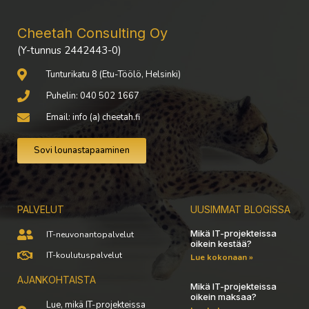
Cheetah Consulting Oy
(Y-tunnus 2442443-0)
Tunturikatu 8 (Etu-Töölö, Helsinki)
Puhelin: 040 502 1667
Email: info (a) cheetah.fi
Sovi lounastapaaminen
PALVELUT
UUSIMMAT BLOGISSA
Mikä IT-projekteissa
IT-neuvonantopalvelut
oikein kestää?
IT-koulutuspalvelut
Lue kokonaan »
AJANKOHTAISTA
Mikä IT-projekteissa
oikein maksaa?
Lue, mikä IT-projekteissa