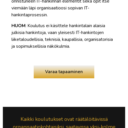
onnistuneen IT-hankinnan elementit sekä opit itse
viemään läpi organisaatioosi sopivan IT-
hankintaprosessin.
HUOM
: Koulutus ei käsittele hankintalain alaisia
julkisia hankintoja, vaan yleisesti IT-hankintojen
liiketaloudellisia, teknisiä, kaupallisia, organisatorisia
ja sopimuksellisia näkökulmia.
Varaa tapaaminen
Kaikki koulutukset ovat räätälöitävissä
organisaatiokohtaisiksi, saatavissa yksi-kolme