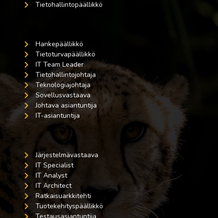
Tietohallintopäällikkö
Hankepäällikkö
Tietoturvapäällikkö
IT Team Leader
Tietohallintojohtaja
Teknologiajohtaja
Sovellusvastaava
Johtava asiantuntija
IT-asiantuntija
Järjestelmävastaava
IT Specialist
IT Analyst
IT Architect
Ratkaisuarkkitehti
Tuotekehityspäällikkö
Testausasiantuntija