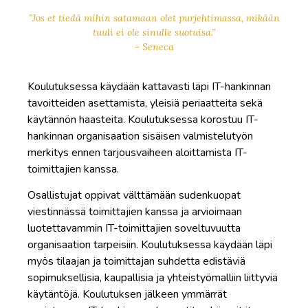
”Jos et tiedä mihin satamaan olet purjehtimassa, mikään
tuuli ei ole sinulle suotuisa.”
– Seneca
Koulutuksessa käydään kattavasti läpi IT-hankinnan
tavoitteiden asettamista, yleisiä periaatteita sekä
käytännön haasteita. Koulutuksessa korostuu IT-
hankinnan organisaation sisäisen valmistelutyön
merkitys ennen tarjousvaiheen aloittamista IT-
toimittajien kanssa.
Osallistujat oppivat välttämään sudenkuopat
viestinnässä toimittajien kanssa ja arvioimaan
luotettavammin IT-toimittajien soveltuvuutta
organisaation tarpeisiin. Koulutuksessa käydään läpi
myös tilaajan ja toimittajan suhdetta edistäviä
sopimuksellisia, kaupallisia ja yhteistyömalliin liittyviä
käytäntöjä. Koulutuksen jälkeen ymmärrät