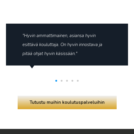
"Hyvin ammattimainen, asiansa hyvin
esittävä kouluttaja. On hyvin innostava ja
pitää ohjat hyvin käsissään."
Tutustu muihin koulutuspalveluihin