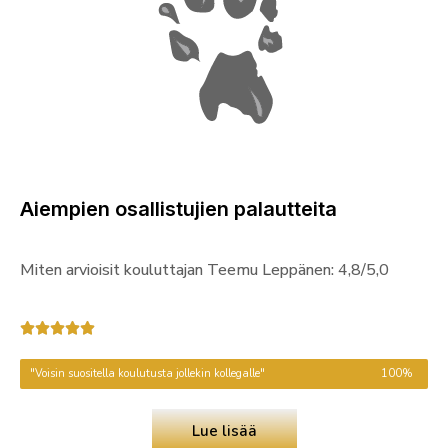
Aiempien osallistujien palautteita
Miten arvioisit kouluttajan Teemu Leppänen: 4,8/5,0





"Voisin suositella koulutusta jollekin kollegalle"
100%
Lue lisää