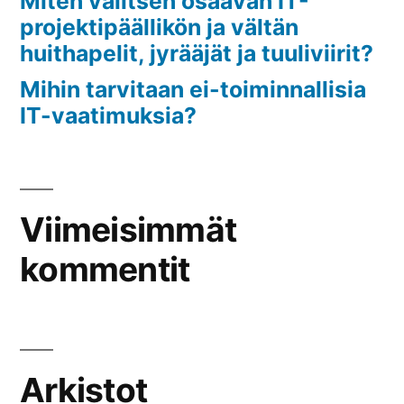
Miten valitsen osaavan IT-
projektipäällikön ja vältän
huithapelit, jyrääjät ja tuuliviirit?
Mihin tarvitaan ei-toiminnallisia
IT-vaatimuksia?
Viimeisimmät
kommentit
Arkistot