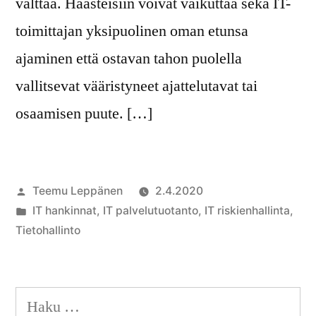
välttää. Haasteisiin voivat vaikuttaa sekä IT-
toimittajan yksipuolinen oman etunsa
ajaminen että ostavan tahon puolella
vallitsevat vääristyneet ajattelutavat tai
osaamisen puute. […]
Artikkelin
Teemu Leppänen
2.4.2020
julkaisija
Julkaistu
IT hankinnat
,
IT palvelutuotanto
,
IT riskienhallinta
,
on
kategoriassa
Tietohallinto
Haku: