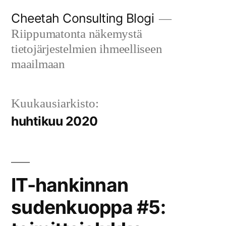
Siirry
Cheetah Consulting Blogi
sisältöön
Riippumatonta näkemystä
tietojärjestelmien ihmeelliseen
maailmaan
Kuukausiarkisto:
huhtikuu 2020
IT-hankinnan
sudenkuoppa #5: