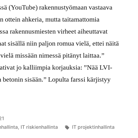
ssä (YouTube) rakennustyömaan vastaava
n ottein ahkeria, mutta taitamattomia
sa rakennusmiesten virheet aiheuttavat
t sisällä niin paljon romua vielä, ettei näitä
vielä missään nimessä pitänyt laittaa.”
tivat jo kalliimpia korjauksia: ”Nää LVI-
n betonin sisään.” Lopulta farssi kärjistyy
21
Avainsanat:
nhallinta
,
IT riskienhallinta
IT projektinhallinta