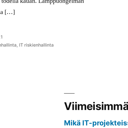
ee todella kauan. Lamppuongelman
ta […]
21
nhallinta
,
IT riskienhallinta
Viimeisimmät
Mikä IT-projekteis