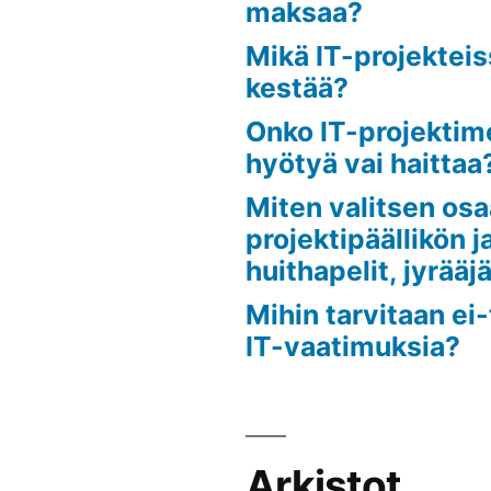
maksaa?
Mikä IT-projekteis
kestää?
Onko IT-projektim
hyötyä vai haittaa
Miten valitsen osa
projektipäällikön j
huithapelit, jyrääjät
Mihin tarvitaan ei-
IT-vaatimuksia?
Arkistot