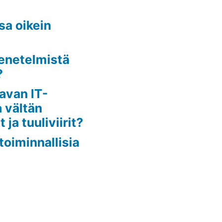
sa oikein
enetelmistä
?
avan IT-
a vältän
 ja tuuliviirit?
toiminnallisia