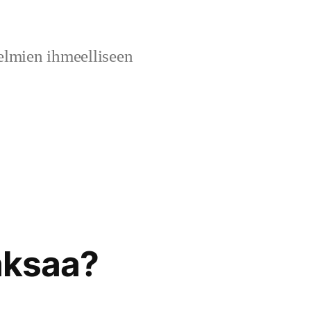
elmien ihmeelliseen
aksaa?