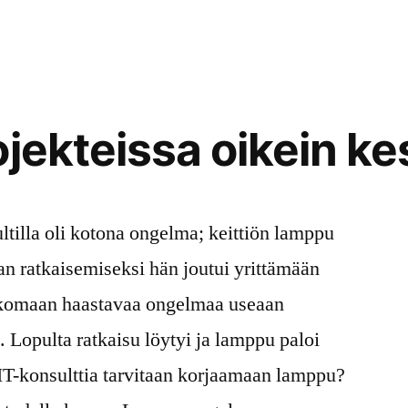
ojekteissa oikein ke
ultilla oli kotona ongelma; keittiön lamppu
n ratkaisemiseksi hän joutui yrittämään
ratkomaan haastavaa ongelmaa useaan
 Lopulta ratkaisu löytyi ja lamppu paloi
T-konsulttia tarvitaan korjaamaan lamppu?