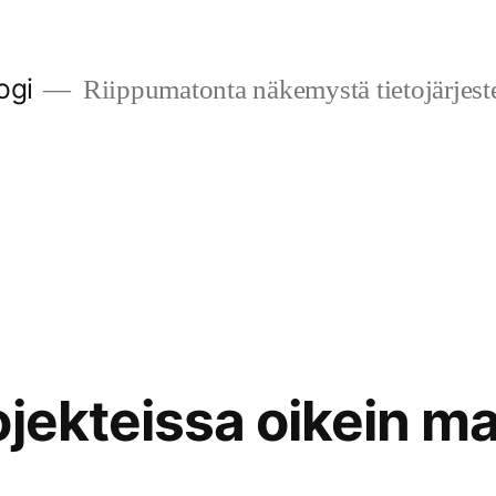
ogi
Riippumatonta näkemystä tietojärjest
ojekteissa oikein m