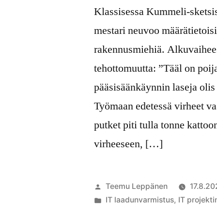
Klassisessa Kummeli-sketsi
mestari neuvoo määrätietoisi
rakennusmiehiä. Alkuvaihees
tehottomuutta: ”Tääl on poijaa
pääsisäänkäynnin laseja olis 
Työmaan edetessä virheet vaa
putket piti tulla tonne kattoo
virheeseen, […]
Artikkelin
Teemu Leppänen
17.8.20
julkaisija
Julkaistu
IT laadunvarmistus
,
IT projekti
on
kategoriassa