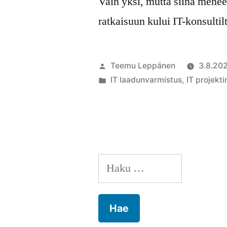
Vain yksi, mutta siinä men
ratkaisuun kului IT-konsultil
Artikkelin
Teemu Leppänen
3.8.20
julkaisija
Julkaistu
IT laadunvarmistus
,
IT projekti
on
kategoriassa
Haku: