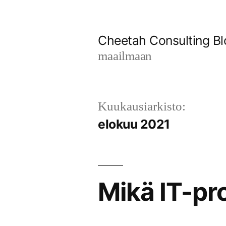
Siirry
sisältöön
Cheetah Consulting Bl
maailmaan
Kuukausiarkisto:
elokuu 2021
Mikä IT-pr