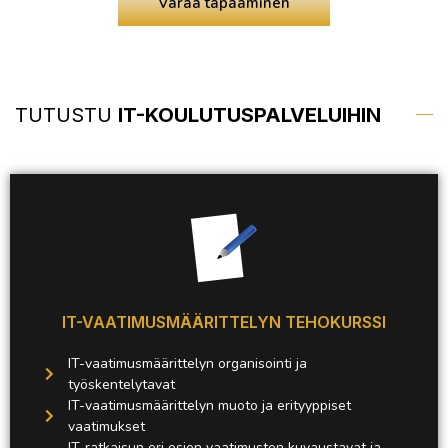
Varaa tapaaminen
TUTUSTU
IT-KOULUTUSPALVELUIHIN
IT-VAATIMUSMÄÄRITTELYN TEHOKURSSI
IT-vaatimusmäärittelyn organisointi ja
työskentelytavat
IT-vaatimusmäärittelyn muoto ja erityyppiset
vaatimukset
IT-ratkaisun eri osien vaatimusten kuvaustavat ja