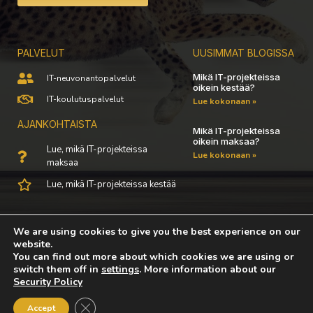
PALVELUT
UUSIMMAT BLOGISSA
Mikä IT-projekteissa
IT-neuvonantopalvelut
oikein kestää?
IT-koulutuspalvelut
Lue kokonaan »
AJANKOHTAISTA
Mikä IT-projekteissa
oikein maksaa?
Lue, mikä IT-projekteissa
Lue kokonaan »
maksaa
Lue, mikä IT-projekteissa kestää
We are using cookies to give you the best experience on our
© All rights reserved 2021
website.
You can find out more about which cookies we are using or
Tietosuojakäytäntö
switch them off in
settings
. More information about our
Security Policy
Close GDPR Cookie Banner
Accept