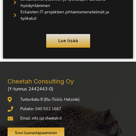
hyödyntäminen
Erilaisten IT-projektien johtamismenetelmät ja
työkalut
Lue lisää
Cheetah Consulting Oy
(Y-tunnus 2442443-0)
Tunturikatu 8 (Etu-Töölö, Helsinki)
Puhelin: 040 502 1667
Email: info (a) cheetah.fi
Sovi lounastapaaminen