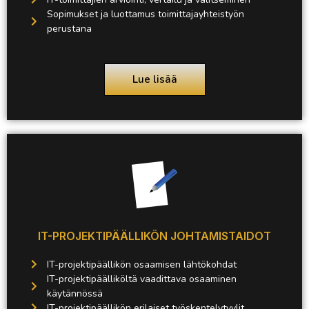
Sopimukset ja luottamus toimittajayhteistyön
perustana
Lue lisää
IT-PROJEKTIPÄÄLLIKÖN JOHTAMISTAIDOT
IT-projektipäällikön osaamisen lähtökohdat
IT-projektipäälliköltä vaadittava osaaminen
käytännössä
IT-projektipäällikön erilaiset työskentelytyylit