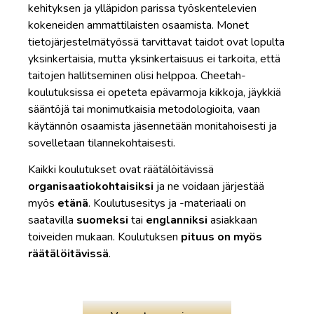
kehityksen ja ylläpidon parissa työskentelevien
kokeneiden ammattilaisten osaamista. Monet
tietojärjestelmätyössä tarvittavat taidot ovat lopulta
yksinkertaisia, mutta yksinkertaisuus ei tarkoita, että
taitojen hallitseminen olisi helppoa. Cheetah-
koulutuksissa ei opeteta epävarmoja kikkoja, jäykkiä
sääntöjä tai monimutkaisia metodologioita, vaan
käytännön osaamista jäsennetään monitahoisesti ja
sovelletaan tilannekohtaisesti.
Kaikki koulutukset ovat räätälöitävissä
organisaatiokohtaisiksi
ja ne voidaan järjestää
myös
etänä
. Koulutusesitys ja -materiaali on
saatavilla
suomeksi
tai
englanniksi
asiakkaan
toiveiden mukaan. Koulutuksen
pituus on myös
räätälöitävissä
.