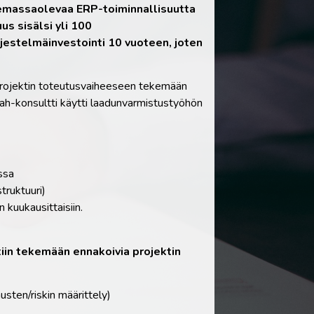
olemassaolevaa ERP-toiminnallisuutta
us sisälsi yli 100
järjestelmäinvestointi 10 vuoteen, joten
projektin toteutusvaiheeseen tekemään
tah-konsultti käytti laadunvarmistustyöhön
nssa
truktuuri)
 kuukausittaisiin.
ttiin tekemään ennakoivia projektin
usten/riskin määrittely)