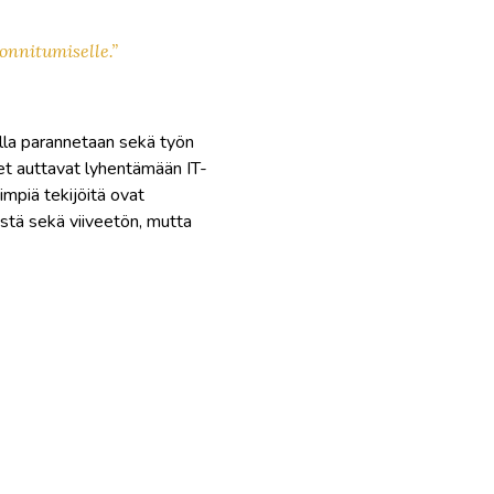
onnitumiselle.”
lla parannetaan sekä työn
et auttavat lyhentämään IT-
mpiä tekijöitä ovat
stä sekä viiveetön, mutta