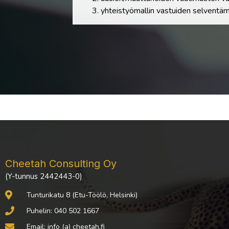
yhteistyömallin vastuiden selventämin
Cheetah Consulting Oy
(Y-tunnus 2442443-0)
Tunturikatu 8 (Etu-Töölö, Helsinki)
Puhelin: 040 502 1667
Email: info (a) cheetah.fi