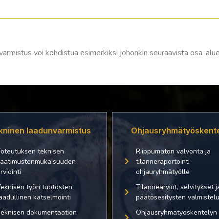
armistus voi kohdistua esimerkiksi johonkin seuraavista osa-alue
kninen laadunvarmistus
Ohjausryhmätyöskente
oteutuksen teknisen
Riippumaton valvonta ja
aatimustenmukaisuuden
tilanneraportointi
rviointi
ohjauryhmätyölle
eknisen työn tuotosten
Tilannearviot, selvitykset j
aadullinen katselmointi
päätösesitysten valmistel
eknisen dokumentaation
Ohjausryhmätyöskentelyn