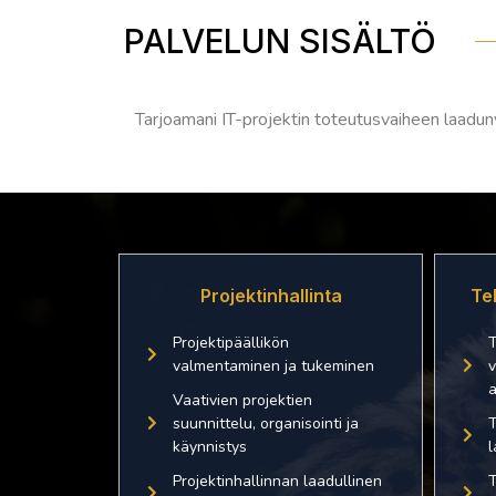
PALVELUN SISÄLTÖ
Tarjoamani IT-projektin toteutusvaiheen laadunv
Projektinhallinta
Te
Projektipäällikön
T
valmentaminen ja tukeminen
v
a
Vaativien projektien
suunnittelu, organisointi ja
T
käynnistys
l
Projektinhallinnan laadullinen
T