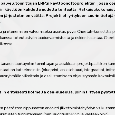
ut palvelutoimittajan ERP:n käyttöönottoprojektiin, jossa 
tiin käyttöön kahdella uudella tehtaalla. Ratkaisukokonaisu
n järjestelmien välillä. Projekti oli yrityksen suurin tieto
.
i ja etenemisen valvomiseksi asiakas pyysi Cheetah-konsulttia 
kanssa toteutustyön laadunvarmistusta ja riskien hallintaa. Chee
iikossa.
ittaiseen läpikäyntiin toimittajan ja asiakkaan projektipäällikön ka
tion katselmointiin (blueprint, arkkitehtuuri, integraatiot, infras
hjausryhmälle viikoittain ja osallistumiseen ohjausryhmän kokouksiin
in erityisesti kolmella osa-alueella, joihin liittyen pysty
en päätösten riippumaton arviointi (liiketoimintahyödyn vs kustann
kutusten tunnistaminen (mm. suorituskykyyn ja vasteaikoihin)