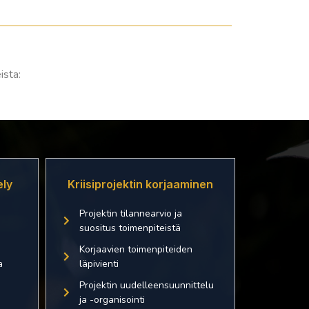
ista:
ly
Kriisiprojektin korjaaminen
Projektin tilannearvio ja
suositus toimenpiteistä
Korjaavien toimenpiteiden
a
läpivienti
u
Projektin uudelleensuunnittelu
ja -organisointi