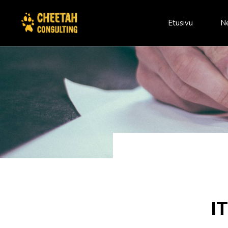
Etusivu
N
I