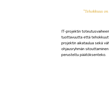
”Tehokkuus on 
IT-projektin toteutusvaihee
tuottavuutta että tehokkuut
projektin aikataulua sekä vä
ohjausryhmän sitouttaminen p
perusteltu päätöksenteko.