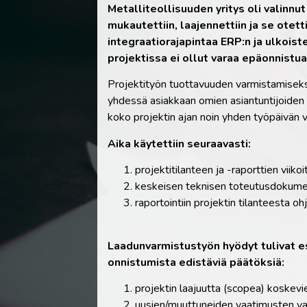
Metalliteollisuuden yritys oli valinn
mukautettiin, laajennettiin ja se otet
integraatiorajapintaa ERP:n ja ulkoiste
projektissa ei ollut varaa epäonnistua
Projektityön tuottavuuden varmistamiseks
yhdessä asiakkaan omien asiantuntijoiden 
koko projektin ajan noin yhden työpäivän v
Aika käytettiin seuraavasti:
projektitilanteen ja -raporttien viiko
keskeisen teknisen toteutusdokumentaa
raportointiin projektin tilanteesta o
Laadunvarmistustyön hyödyt tulivat esi
onnistumista edistäviä päätöksiä:
projektin laajuutta (scopea) koskevi
uusien/muuttuneiden vaatimusten vai