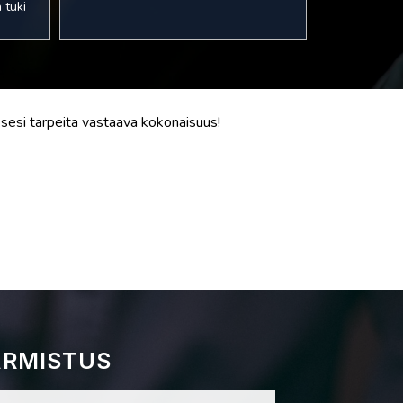
 tuki
tyksesi tarpeita vastaava kokonaisuus!
ARMISTUS