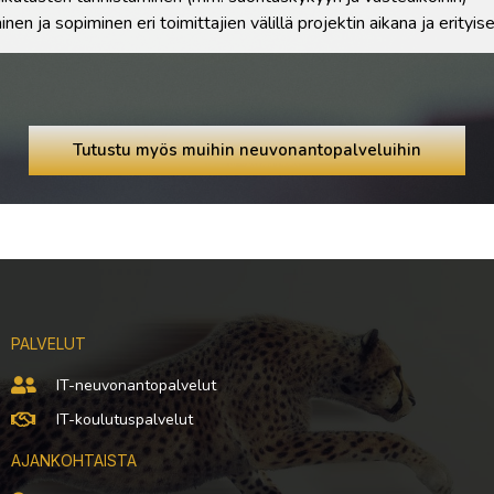
en ja sopiminen eri toimittajien välillä projektin aikana ja erityi
Tutustu myös muihin neuvonantopalveluihin
PALVELUT
IT-neuvonantopalvelut
IT-koulutuspalvelut
AJANKOHTAISTA