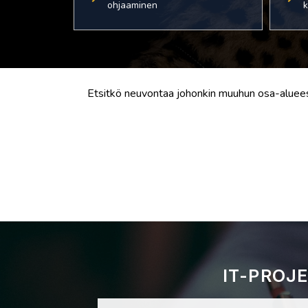
ohjaaminen
k
Etsitkö neuvontaa johonkin muuhun osa-aluee
IT-PROJ