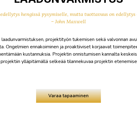
edellytys hengissä pysymiselle, mutta tuottavuus on edellytys 
– John Maxwell
n laadunvarmistuksen, projektityön tukemisen sekä valvonnan avu
ta. Ongelmien ennakoiminen ja proaktiiviset korjaavat toimenpite
hentämään kustannuksia. Projektin onnistumisen kannalta keskeisi
rojektiin ylläpitämällä selkeää tilannekuvaa projektin etenemise
Varaa tapaaminen