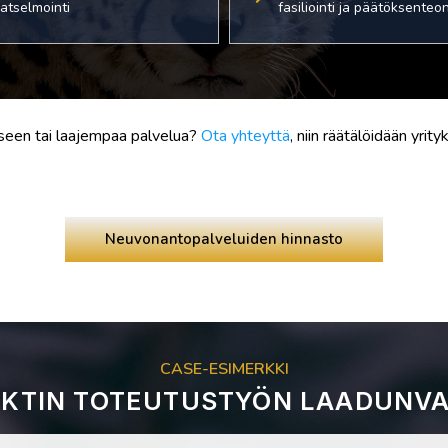
atselmointi
fasiliointi ja päätöksenteon
seen tai laajempaa palvelua?
Ota yhteyttä
, niin räätälöidään yri
Neuvonantopalveluiden hinnasto
CASE-ESIMERKKI
EKTIN TOTEUTUSTYÖN LAADUNV